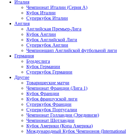
Италия
Чемпионат Италии (Серия А)
Кубок Италии
Суперкубок Италии
Англия
Английская Премьер-Лига
Кубок Англии
Кубок Английской Лиги
Суперкубок Англии
Чемпионшип Английской футбольной лиги
Германия
Бундеслига
Кубок Германии
Суперкубок Германии
Другие
Товарищеские матчи
Чемпионат Франции (Лига 1)
Кубок Франции
Кубок французской лиги
Суперкубок Франции
Суперкубок Португалии
Чемпионат Голландии (Эредивизи)
Чемпионат Шотландии
Кубок Америки (Копа Америка)
Международный Кубок Чемпионов (International