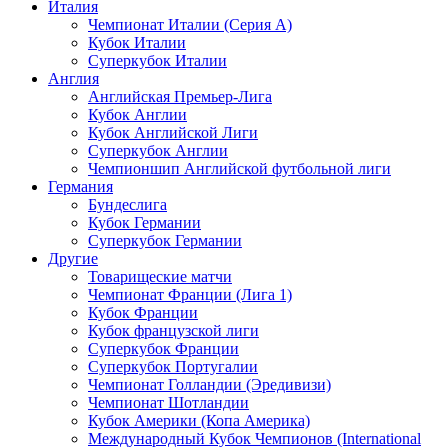
Италия
Чемпионат Италии (Серия А)
Кубок Италии
Суперкубок Италии
Англия
Английская Премьер-Лига
Кубок Англии
Кубок Английской Лиги
Суперкубок Англии
Чемпионшип Английской футбольной лиги
Германия
Бундеслига
Кубок Германии
Суперкубок Германии
Другие
Товарищеские матчи
Чемпионат Франции (Лига 1)
Кубок Франции
Кубок французской лиги
Суперкубок Франции
Суперкубок Португалии
Чемпионат Голландии (Эредивизи)
Чемпионат Шотландии
Кубок Америки (Копа Америка)
Международный Кубок Чемпионов (International