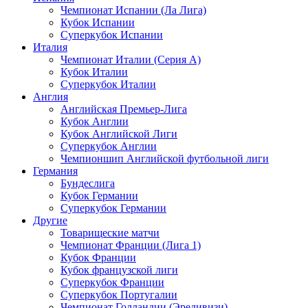
Чемпионат Испании (Ла Лига)
Кубок Испании
Суперкубок Испании
Италия
Чемпионат Италии (Серия А)
Кубок Италии
Суперкубок Италии
Англия
Английская Премьер-Лига
Кубок Англии
Кубок Английской Лиги
Суперкубок Англии
Чемпионшип Английской футбольной лиги
Германия
Бундеслига
Кубок Германии
Суперкубок Германии
Другие
Товарищеские матчи
Чемпионат Франции (Лига 1)
Кубок Франции
Кубок французской лиги
Суперкубок Франции
Суперкубок Португалии
Чемпионат Голландии (Эредивизи)