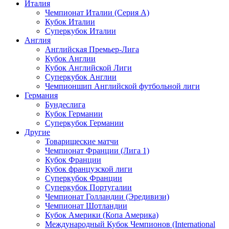
Италия
Чемпионат Италии (Серия А)
Кубок Италии
Суперкубок Италии
Англия
Английская Премьер-Лига
Кубок Англии
Кубок Английской Лиги
Суперкубок Англии
Чемпионшип Английской футбольной лиги
Германия
Бундеслига
Кубок Германии
Суперкубок Германии
Другие
Товарищеские матчи
Чемпионат Франции (Лига 1)
Кубок Франции
Кубок французской лиги
Суперкубок Франции
Суперкубок Португалии
Чемпионат Голландии (Эредивизи)
Чемпионат Шотландии
Кубок Америки (Копа Америка)
Международный Кубок Чемпионов (International