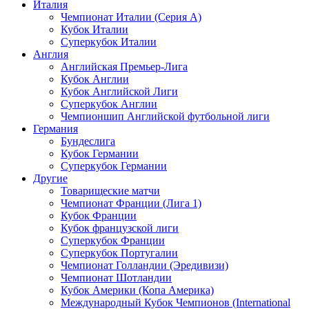
Италия
Чемпионат Италии (Серия А)
Кубок Италии
Суперкубок Италии
Англия
Английская Премьер-Лига
Кубок Англии
Кубок Английской Лиги
Суперкубок Англии
Чемпионшип Английской футбольной лиги
Германия
Бундеслига
Кубок Германии
Суперкубок Германии
Другие
Товарищеские матчи
Чемпионат Франции (Лига 1)
Кубок Франции
Кубок французской лиги
Суперкубок Франции
Суперкубок Португалии
Чемпионат Голландии (Эредивизи)
Чемпионат Шотландии
Кубок Америки (Копа Америка)
Международный Кубок Чемпионов (International