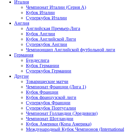
Италия
Чемпионат Италии (Серия А)
Кубок Италии
Суперкубок Италии
Англия
Английская Премьер-Лига
Кубок Англии
Кубок Английской Лиги
Суперкубок Англии
Чемпионшип Английской футбольной лиги
Германия
Бундеслига
Кубок Германии
Суперкубок Германии
Другие
Товарищеские матчи
Чемпионат Франции (Лига 1)
Кубок Франции
Кубок французской лиги
Суперкубок Франции
Суперкубок Португалии
Чемпионат Голландии (Эредивизи)
Чемпионат Шотландии
Кубок Америки (Копа Америка)
Международный Кубок Чемпионов (International