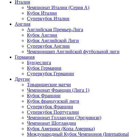
Италия
Чемпионат Италии (Серия А)
Кубок Италии
Суперкубок Италии
Англия
Английская Премьер-Лига
Кубок Англии
Кубок Английской Лиги
Суперкубок Англии
Чемпионшип Английской футбольной лиги
Германия
Бундеслига
Кубок Германии
Суперкубок Германии
Другие
Товарищеские матчи
Чемпионат Франции (Лига 1)
Кубок Франции
Кубок французской лиги
Суперкубок Франции
Суперкубок Португалии
Чемпионат Голландии (Эредивизи)
Чемпионат Шотландии
Кубок Америки (Копа Америка)
Международный Кубок Чемпионов (International