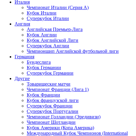
Италия
Чемпионат Италии (Серия А)
Кубок Италии
Суперкубок Италии
Англия
Английская Премьер-Лига
Кубок Англии
Кубок Английской Лиги
Суперкубок Англии
Чемпионшип Английской футбольной лиги
Германия
Бундеслига
Кубок Германии
Суперкубок Германии
Другие
Товарищеские матчи
Чемпионат Франции (Лига 1)
Кубок Франции
Кубок французской лиги
Суперкубок Франции
Суперкубок Португалии
Чемпионат Голландии (Эредивизи)
Чемпионат Шотландии
Кубок Америки (Копа Америка)
Международный Кубок Чемпионов (International