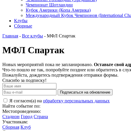
Чемпионат Шотландии
Кубок Америки (Копа Америка)
Международный Кубок Чемпионов (International Ch
Клубы
Сборные
Главная
-
Все клубы
- МФЛ Спартак
МФЛ Спартак
Новых мероприятий пока не запланировано.
Оставьте свой ад
Что-то пошло не так, попробуйте позднее или обратитесь в сл
Пожалуйста, дождитесь подтверждения отправки формы.
Спасибо за подписку!
Подписаться на обновление
Я согласен(а) на
обработку персональных данных
Найти событие по:
Местопроведению:
Стадион
Город
Страна
Участникам:
Сборная
Клуб