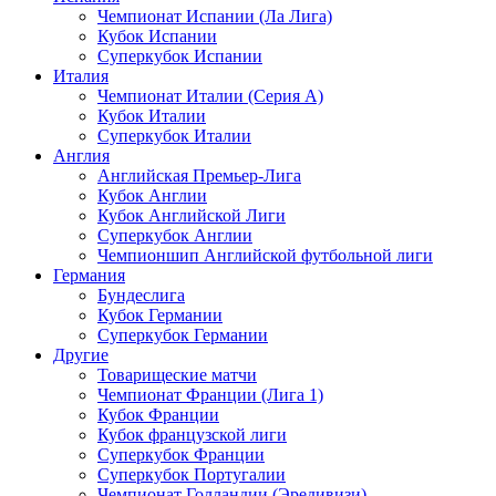
Чемпионат Испании (Ла Лига)
Кубок Испании
Суперкубок Испании
Италия
Чемпионат Италии (Серия А)
Кубок Италии
Суперкубок Италии
Англия
Английская Премьер-Лига
Кубок Англии
Кубок Английской Лиги
Суперкубок Англии
Чемпионшип Английской футбольной лиги
Германия
Бундеслига
Кубок Германии
Суперкубок Германии
Другие
Товарищеские матчи
Чемпионат Франции (Лига 1)
Кубок Франции
Кубок французской лиги
Суперкубок Франции
Суперкубок Португалии
Чемпионат Голландии (Эредивизи)