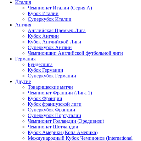
Италия
Чемпионат Италии (Серия А)
Кубок Италии
Суперкубок Италии
Англия
Английская Премьер-Лига
Кубок Англии
Кубок Английской Лиги
Суперкубок Англии
Чемпионшип Английской футбольной лиги
Германия
Бундеслига
Кубок Германии
Суперкубок Германии
Другие
Товарищеские матчи
Чемпионат Франции (Лига 1)
Кубок Франции
Кубок французской лиги
Суперкубок Франции
Суперкубок Португалии
Чемпионат Голландии (Эредивизи)
Чемпионат Шотландии
Кубок Америки (Копа Америка)
Международный Кубок Чемпионов (International