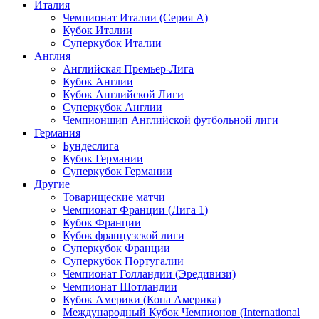
Италия
Чемпионат Италии (Серия А)
Кубок Италии
Суперкубок Италии
Англия
Английская Премьер-Лига
Кубок Англии
Кубок Английской Лиги
Суперкубок Англии
Чемпионшип Английской футбольной лиги
Германия
Бундеслига
Кубок Германии
Суперкубок Германии
Другие
Товарищеские матчи
Чемпионат Франции (Лига 1)
Кубок Франции
Кубок французской лиги
Суперкубок Франции
Суперкубок Португалии
Чемпионат Голландии (Эредивизи)
Чемпионат Шотландии
Кубок Америки (Копа Америка)
Международный Кубок Чемпионов (International