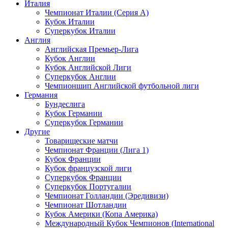
Италия
Чемпионат Италии (Серия А)
Кубок Италии
Суперкубок Италии
Англия
Английская Премьер-Лига
Кубок Англии
Кубок Английской Лиги
Суперкубок Англии
Чемпионшип Английской футбольной лиги
Германия
Бундеслига
Кубок Германии
Суперкубок Германии
Другие
Товарищеские матчи
Чемпионат Франции (Лига 1)
Кубок Франции
Кубок французской лиги
Суперкубок Франции
Суперкубок Португалии
Чемпионат Голландии (Эредивизи)
Чемпионат Шотландии
Кубок Америки (Копа Америка)
Международный Кубок Чемпионов (International