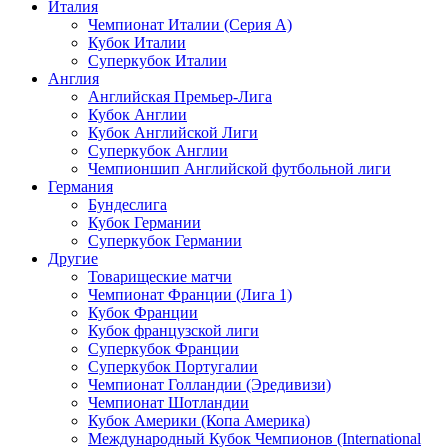
Италия
Чемпионат Италии (Серия А)
Кубок Италии
Суперкубок Италии
Англия
Английская Премьер-Лига
Кубок Англии
Кубок Английской Лиги
Суперкубок Англии
Чемпионшип Английской футбольной лиги
Германия
Бундеслига
Кубок Германии
Суперкубок Германии
Другие
Товарищеские матчи
Чемпионат Франции (Лига 1)
Кубок Франции
Кубок французской лиги
Суперкубок Франции
Суперкубок Португалии
Чемпионат Голландии (Эредивизи)
Чемпионат Шотландии
Кубок Америки (Копа Америка)
Международный Кубок Чемпионов (International