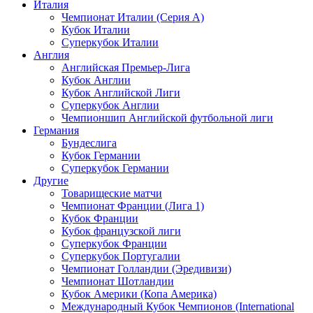
Италия
Чемпионат Италии (Серия А)
Кубок Италии
Суперкубок Италии
Англия
Английская Премьер-Лига
Кубок Англии
Кубок Английской Лиги
Суперкубок Англии
Чемпионшип Английской футбольной лиги
Германия
Бундеслига
Кубок Германии
Суперкубок Германии
Другие
Товарищеские матчи
Чемпионат Франции (Лига 1)
Кубок Франции
Кубок французской лиги
Суперкубок Франции
Суперкубок Португалии
Чемпионат Голландии (Эредивизи)
Чемпионат Шотландии
Кубок Америки (Копа Америка)
Международный Кубок Чемпионов (International