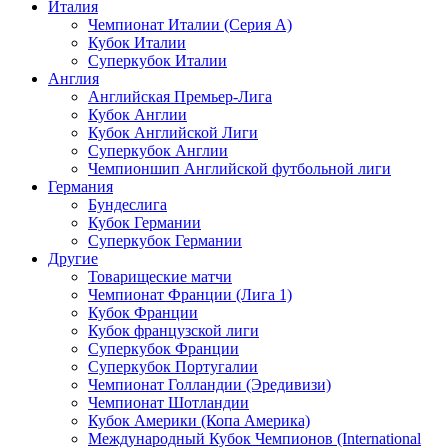
Италия
Чемпионат Италии (Серия А)
Кубок Италии
Суперкубок Италии
Англия
Английская Премьер-Лига
Кубок Англии
Кубок Английской Лиги
Суперкубок Англии
Чемпионшип Английской футбольной лиги
Германия
Бундеслига
Кубок Германии
Суперкубок Германии
Другие
Товарищеские матчи
Чемпионат Франции (Лига 1)
Кубок Франции
Кубок французской лиги
Суперкубок Франции
Суперкубок Португалии
Чемпионат Голландии (Эредивизи)
Чемпионат Шотландии
Кубок Америки (Копа Америка)
Международный Кубок Чемпионов (International