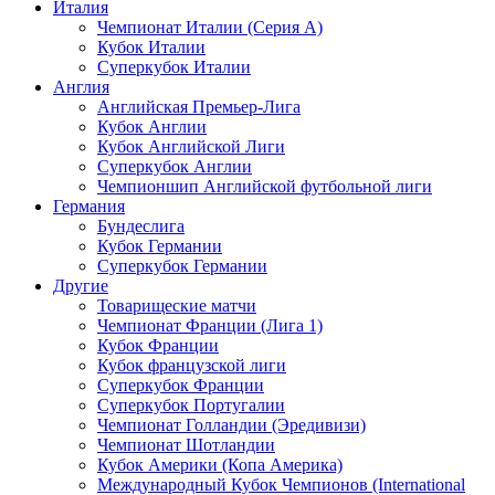
Италия
Чемпионат Италии (Серия А)
Кубок Италии
Суперкубок Италии
Англия
Английская Премьер-Лига
Кубок Англии
Кубок Английской Лиги
Суперкубок Англии
Чемпионшип Английской футбольной лиги
Германия
Бундеслига
Кубок Германии
Суперкубок Германии
Другие
Товарищеские матчи
Чемпионат Франции (Лига 1)
Кубок Франции
Кубок французской лиги
Суперкубок Франции
Суперкубок Португалии
Чемпионат Голландии (Эредивизи)
Чемпионат Шотландии
Кубок Америки (Копа Америка)
Международный Кубок Чемпионов (International