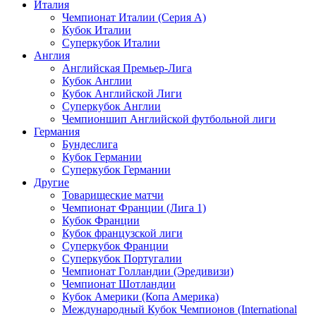
Италия
Чемпионат Италии (Серия А)
Кубок Италии
Суперкубок Италии
Англия
Английская Премьер-Лига
Кубок Англии
Кубок Английской Лиги
Суперкубок Англии
Чемпионшип Английской футбольной лиги
Германия
Бундеслига
Кубок Германии
Суперкубок Германии
Другие
Товарищеские матчи
Чемпионат Франции (Лига 1)
Кубок Франции
Кубок французской лиги
Суперкубок Франции
Суперкубок Португалии
Чемпионат Голландии (Эредивизи)
Чемпионат Шотландии
Кубок Америки (Копа Америка)
Международный Кубок Чемпионов (International