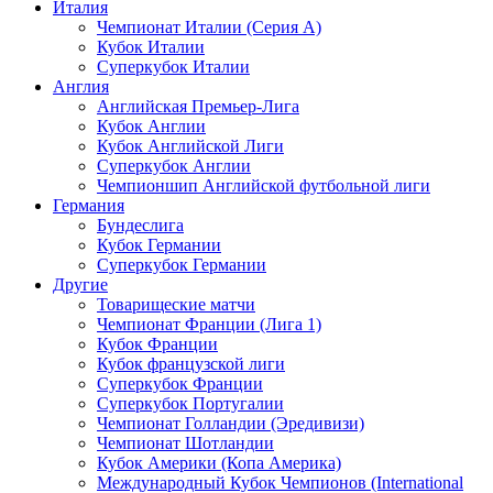
Италия
Чемпионат Италии (Серия А)
Кубок Италии
Суперкубок Италии
Англия
Английская Премьер-Лига
Кубок Англии
Кубок Английской Лиги
Суперкубок Англии
Чемпионшип Английской футбольной лиги
Германия
Бундеслига
Кубок Германии
Суперкубок Германии
Другие
Товарищеские матчи
Чемпионат Франции (Лига 1)
Кубок Франции
Кубок французской лиги
Суперкубок Франции
Суперкубок Португалии
Чемпионат Голландии (Эредивизи)
Чемпионат Шотландии
Кубок Америки (Копа Америка)
Международный Кубок Чемпионов (International