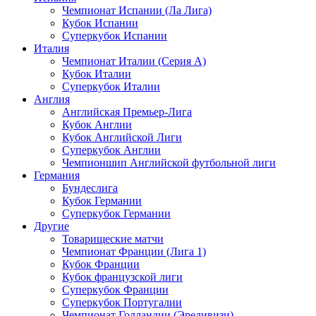
Чемпионат Испании (Ла Лига)
Кубок Испании
Суперкубок Испании
Италия
Чемпионат Италии (Серия А)
Кубок Италии
Суперкубок Италии
Англия
Английская Премьер-Лига
Кубок Англии
Кубок Английской Лиги
Суперкубок Англии
Чемпионшип Английской футбольной лиги
Германия
Бундеслига
Кубок Германии
Суперкубок Германии
Другие
Товарищеские матчи
Чемпионат Франции (Лига 1)
Кубок Франции
Кубок французской лиги
Суперкубок Франции
Суперкубок Португалии
Чемпионат Голландии (Эредивизи)