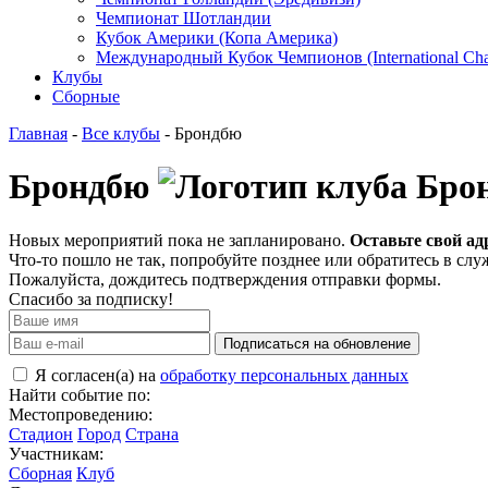
Чемпионат Шотландии
Кубок Америки (Копа Америка)
Международный Кубок Чемпионов (International Ch
Клубы
Сборные
Главная
-
Все клубы
- Брондбю
Брондбю
Новых мероприятий пока не запланировано.
Оставьте свой ад
Что-то пошло не так, попробуйте позднее или обратитесь в сл
Пожалуйста, дождитесь подтверждения отправки формы.
Спасибо за подписку!
Подписаться на обновление
Я согласен(а) на
обработку персональных данных
Найти событие по:
Местопроведению:
Стадион
Город
Страна
Участникам:
Сборная
Клуб