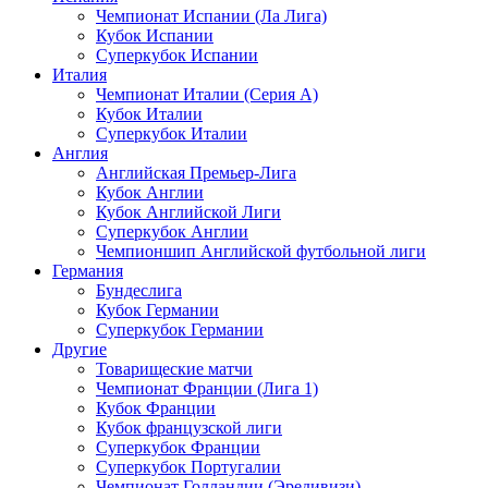
Чемпионат Испании (Ла Лига)
Кубок Испании
Суперкубок Испании
Италия
Чемпионат Италии (Серия А)
Кубок Италии
Суперкубок Италии
Англия
Английская Премьер-Лига
Кубок Англии
Кубок Английской Лиги
Суперкубок Англии
Чемпионшип Английской футбольной лиги
Германия
Бундеслига
Кубок Германии
Суперкубок Германии
Другие
Товарищеские матчи
Чемпионат Франции (Лига 1)
Кубок Франции
Кубок французской лиги
Суперкубок Франции
Суперкубок Португалии
Чемпионат Голландии (Эредивизи)