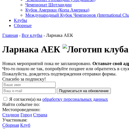
Чемпионат Шотландии
Кубок Америки (Копа Америка)
Международный Кубок Чемпионов (International Ch
Клубы
Сборные
Главная
-
Все клубы
- Ларнака АЕК
Ларнака АЕК
Новых мероприятий пока не запланировано.
Оставьте свой ад
Что-то пошло не так, попробуйте позднее или обратитесь в сл
Пожалуйста, дождитесь подтверждения отправки формы.
Спасибо за подписку!
Подписаться на обновление
Я согласен(а) на
обработку персональных данных
Найти событие по:
Местопроведению:
Стадион
Город
Страна
Участникам:
Сборная
Клуб