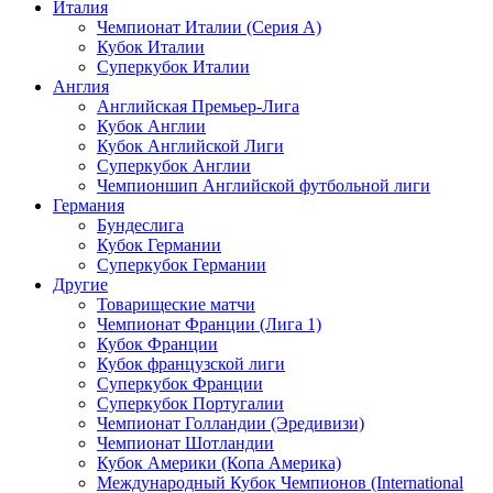
Италия
Чемпионат Италии (Серия А)
Кубок Италии
Суперкубок Италии
Англия
Английская Премьер-Лига
Кубок Англии
Кубок Английской Лиги
Суперкубок Англии
Чемпионшип Английской футбольной лиги
Германия
Бундеслига
Кубок Германии
Суперкубок Германии
Другие
Товарищеские матчи
Чемпионат Франции (Лига 1)
Кубок Франции
Кубок французской лиги
Суперкубок Франции
Суперкубок Португалии
Чемпионат Голландии (Эредивизи)
Чемпионат Шотландии
Кубок Америки (Копа Америка)
Международный Кубок Чемпионов (International