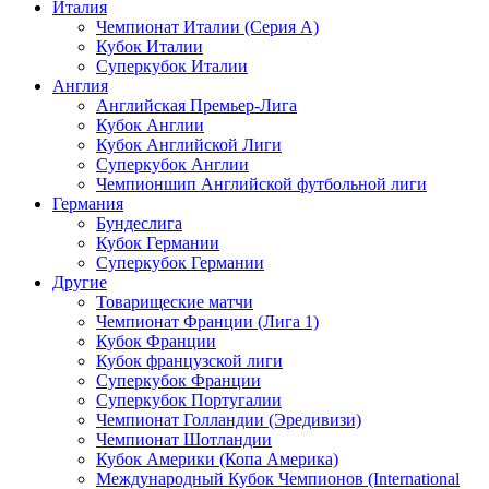
Италия
Чемпионат Италии (Серия А)
Кубок Италии
Суперкубок Италии
Англия
Английская Премьер-Лига
Кубок Англии
Кубок Английской Лиги
Суперкубок Англии
Чемпионшип Английской футбольной лиги
Германия
Бундеслига
Кубок Германии
Суперкубок Германии
Другие
Товарищеские матчи
Чемпионат Франции (Лига 1)
Кубок Франции
Кубок французской лиги
Суперкубок Франции
Суперкубок Португалии
Чемпионат Голландии (Эредивизи)
Чемпионат Шотландии
Кубок Америки (Копа Америка)
Международный Кубок Чемпионов (International