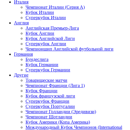
Италия
Чемпионат Италии (Серия А)
Кубок Италии
Суперкубок Италии
Англия
Английская Премьер-Лига
Кубок Англии
Кубок Английской Лиги
Суперкубок Англии
Чемпионшип Английской футбольной лиги
Германия
Бундеслига
Кубок Германии
Суперкубок Германии
Другие
Товарищеские матчи
Чемпионат Франции (Лига 1)
Кубок Франции
Кубок французской лиги
Суперкубок Франции
Суперкубок Португалии
Чемпионат Голландии (Эредивизи)
Чемпионат Шотландии
Кубок Америки (Копа Америка)
Международный Кубок Чемпионов (International