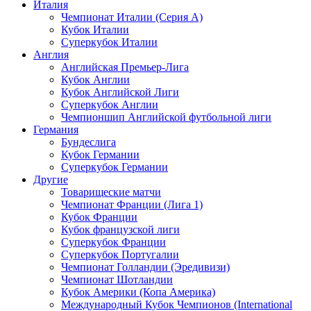
Италия
Чемпионат Италии (Серия А)
Кубок Италии
Суперкубок Италии
Англия
Английская Премьер-Лига
Кубок Англии
Кубок Английской Лиги
Суперкубок Англии
Чемпионшип Английской футбольной лиги
Германия
Бундеслига
Кубок Германии
Суперкубок Германии
Другие
Товарищеские матчи
Чемпионат Франции (Лига 1)
Кубок Франции
Кубок французской лиги
Суперкубок Франции
Суперкубок Португалии
Чемпионат Голландии (Эредивизи)
Чемпионат Шотландии
Кубок Америки (Копа Америка)
Международный Кубок Чемпионов (International