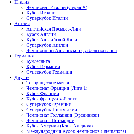
Италия
Чемпионат Италии (Серия А)
Кубок Италии
Суперкубок Италии
Англия
Английская Премьер-Лига
Кубок Англии
Кубок Английской Лиги
Суперкубок Англии
Чемпионшип Английской футбольной лиги
Германия
Бундеслига
Кубок Германии
Суперкубок Германии
Другие
Товарищеские матчи
Чемпионат Франции (Лига 1)
Кубок Франции
Кубок французской лиги
Суперкубок Франции
Суперкубок Португалии
Чемпионат Голландии (Эредивизи)
Чемпионат Шотландии
Кубок Америки (Копа Америка)
Международный Кубок Чемпионов (International