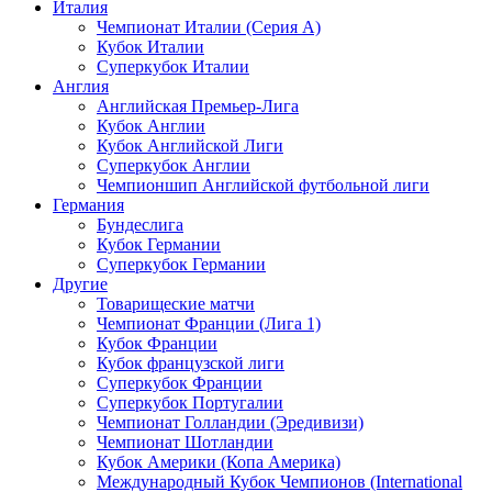
Италия
Чемпионат Италии (Серия А)
Кубок Италии
Суперкубок Италии
Англия
Английская Премьер-Лига
Кубок Англии
Кубок Английской Лиги
Суперкубок Англии
Чемпионшип Английской футбольной лиги
Германия
Бундеслига
Кубок Германии
Суперкубок Германии
Другие
Товарищеские матчи
Чемпионат Франции (Лига 1)
Кубок Франции
Кубок французской лиги
Суперкубок Франции
Суперкубок Португалии
Чемпионат Голландии (Эредивизи)
Чемпионат Шотландии
Кубок Америки (Копа Америка)
Международный Кубок Чемпионов (International