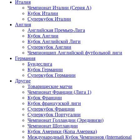
Италия
Чемпионат Италии (Серия А)
Кубок Италии
Суперкубок Италии
Англия
Английская Премьер-Лига
Кубок Англии
Кубок Английской Лиги
Суперкубок Англии
Чемпионшип Английской футбольной лиги
Германия
Бундеслига
Кубок Германии
Суперкубок Германии
Другие
Товарищеские матчи
Чемпионат Франции (Лига 1)
Кубок Франции
Кубок французской лиги
Суперкубок Франции
Суперкубок Португалии
Чемпионат Голландии (Эредивизи)
Чемпионат Шотландии
Кубок Америки (Копа Америка)
Международный Кубок Чемпионов (International