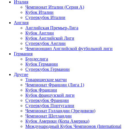
Италия
Чемпионат Италии (Серия А)
Кубок Италии
Суперкубок Италии
Англия
Английская Премьер-Лига
Кубок Англии
Кубок Английской Лиги
Суперкубок Англии
Чемпионшип Английской футбольной лиги
Германия
Бундеслига
Кубок Германии
Суперкубок Германии
Другие
Товарищеские матчи
Чемпионат Франции (Лига 1)
Кубок Франции
Кубок французской лиги
Суперкубок Франции
Суперкубок Португалии
Чемпионат Голландии (Эредивизи)
Чемпионат Шотландии
Кубок Америки (Копа Америка)
Международный Кубок Чемпионов (International