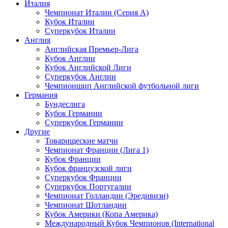
Италия
Чемпионат Италии (Серия А)
Кубок Италии
Суперкубок Италии
Англия
Английская Премьер-Лига
Кубок Англии
Кубок Английской Лиги
Суперкубок Англии
Чемпионшип Английской футбольной лиги
Германия
Бундеслига
Кубок Германии
Суперкубок Германии
Другие
Товарищеские матчи
Чемпионат Франции (Лига 1)
Кубок Франции
Кубок французской лиги
Суперкубок Франции
Суперкубок Португалии
Чемпионат Голландии (Эредивизи)
Чемпионат Шотландии
Кубок Америки (Копа Америка)
Международный Кубок Чемпионов (International