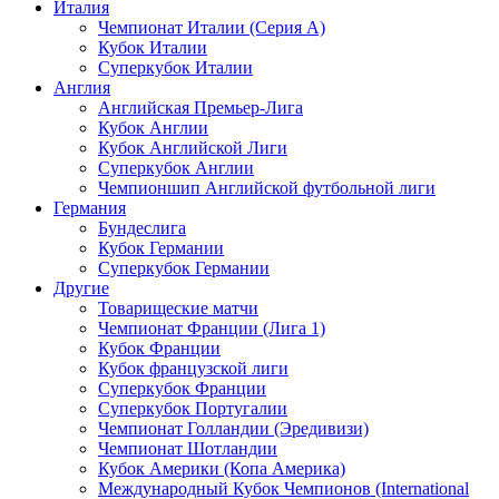
Италия
Чемпионат Италии (Серия А)
Кубок Италии
Суперкубок Италии
Англия
Английская Премьер-Лига
Кубок Англии
Кубок Английской Лиги
Суперкубок Англии
Чемпионшип Английской футбольной лиги
Германия
Бундеслига
Кубок Германии
Суперкубок Германии
Другие
Товарищеские матчи
Чемпионат Франции (Лига 1)
Кубок Франции
Кубок французской лиги
Суперкубок Франции
Суперкубок Португалии
Чемпионат Голландии (Эредивизи)
Чемпионат Шотландии
Кубок Америки (Копа Америка)
Международный Кубок Чемпионов (International