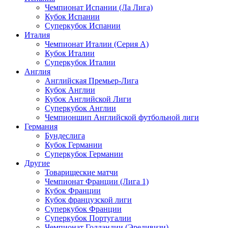
Чемпионат Испании (Ла Лига)
Кубок Испании
Суперкубок Испании
Италия
Чемпионат Италии (Серия А)
Кубок Италии
Суперкубок Италии
Англия
Английская Премьер-Лига
Кубок Англии
Кубок Английской Лиги
Суперкубок Англии
Чемпионшип Английской футбольной лиги
Германия
Бундеслига
Кубок Германии
Суперкубок Германии
Другие
Товарищеские матчи
Чемпионат Франции (Лига 1)
Кубок Франции
Кубок французской лиги
Суперкубок Франции
Суперкубок Португалии
Чемпионат Голландии (Эредивизи)