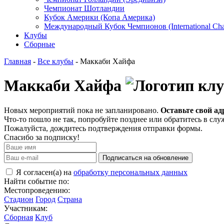
Чемпионат Шотландии
Кубок Америки (Копа Америка)
Международный Кубок Чемпионов (International Ch
Клубы
Сборные
Главная
-
Все клубы
- Маккаби Хайфа
Маккаби Хайфа
Новых мероприятий пока не запланировано.
Оставьте свой ад
Что-то пошло не так, попробуйте позднее или обратитесь в сл
Пожалуйста, дождитесь подтверждения отправки формы.
Спасибо за подписку!
Подписаться на обновление
Я согласен(а) на
обработку персональных данных
Найти событие по:
Местопроведению:
Стадион
Город
Страна
Участникам:
Сборная
Клуб