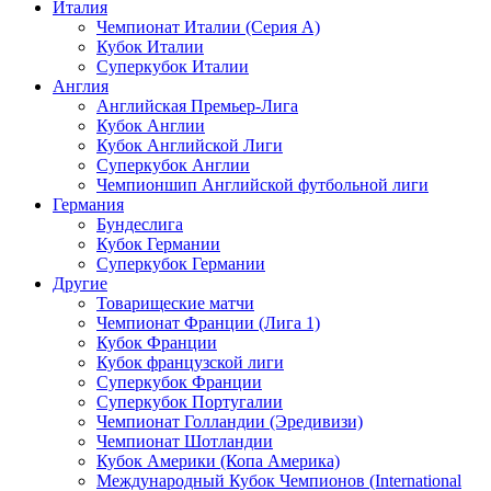
Италия
Чемпионат Италии (Серия А)
Кубок Италии
Суперкубок Италии
Англия
Английская Премьер-Лига
Кубок Англии
Кубок Английской Лиги
Суперкубок Англии
Чемпионшип Английской футбольной лиги
Германия
Бундеслига
Кубок Германии
Суперкубок Германии
Другие
Товарищеские матчи
Чемпионат Франции (Лига 1)
Кубок Франции
Кубок французской лиги
Суперкубок Франции
Суперкубок Португалии
Чемпионат Голландии (Эредивизи)
Чемпионат Шотландии
Кубок Америки (Копа Америка)
Международный Кубок Чемпионов (International