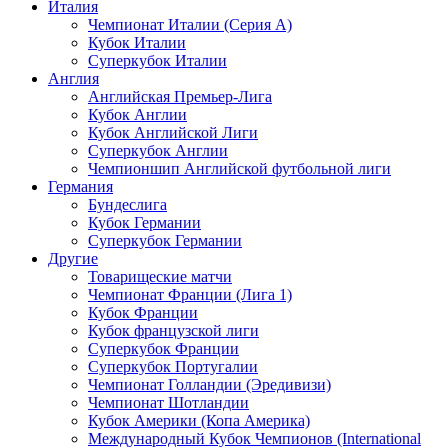
Италия
Чемпионат Италии (Серия А)
Кубок Италии
Суперкубок Италии
Англия
Английская Премьер-Лига
Кубок Англии
Кубок Английской Лиги
Суперкубок Англии
Чемпионшип Английской футбольной лиги
Германия
Бундеслига
Кубок Германии
Суперкубок Германии
Другие
Товарищеские матчи
Чемпионат Франции (Лига 1)
Кубок Франции
Кубок французской лиги
Суперкубок Франции
Суперкубок Португалии
Чемпионат Голландии (Эредивизи)
Чемпионат Шотландии
Кубок Америки (Копа Америка)
Международный Кубок Чемпионов (International