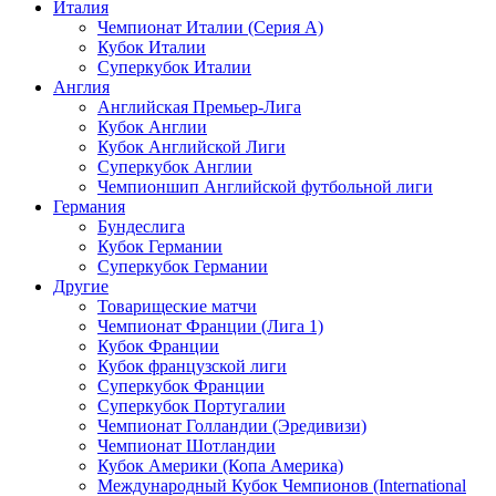
Италия
Чемпионат Италии (Серия А)
Кубок Италии
Суперкубок Италии
Англия
Английская Премьер-Лига
Кубок Англии
Кубок Английской Лиги
Суперкубок Англии
Чемпионшип Английской футбольной лиги
Германия
Бундеслига
Кубок Германии
Суперкубок Германии
Другие
Товарищеские матчи
Чемпионат Франции (Лига 1)
Кубок Франции
Кубок французской лиги
Суперкубок Франции
Суперкубок Португалии
Чемпионат Голландии (Эредивизи)
Чемпионат Шотландии
Кубок Америки (Копа Америка)
Международный Кубок Чемпионов (International