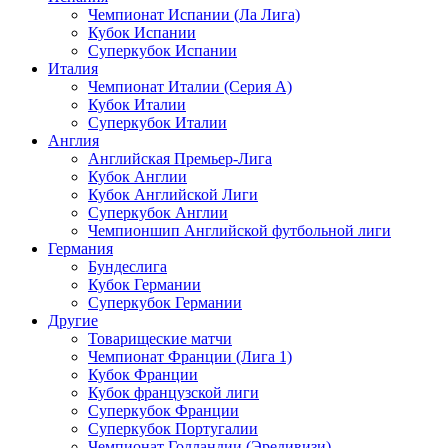
Чемпионат Испании (Ла Лига)
Кубок Испании
Суперкубок Испании
Италия
Чемпионат Италии (Серия А)
Кубок Италии
Суперкубок Италии
Англия
Английская Премьер-Лига
Кубок Англии
Кубок Английской Лиги
Суперкубок Англии
Чемпионшип Английской футбольной лиги
Германия
Бундеслига
Кубок Германии
Суперкубок Германии
Другие
Товарищеские матчи
Чемпионат Франции (Лига 1)
Кубок Франции
Кубок французской лиги
Суперкубок Франции
Суперкубок Португалии
Чемпионат Голландии (Эредивизи)