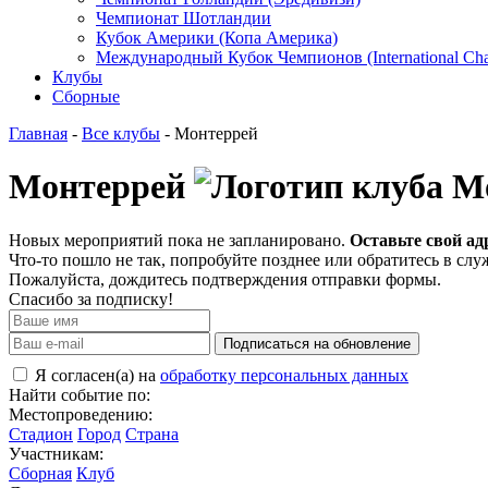
Чемпионат Шотландии
Кубок Америки (Копа Америка)
Международный Кубок Чемпионов (International Ch
Клубы
Сборные
Главная
-
Все клубы
- Монтеррей
Монтеррей
Новых мероприятий пока не запланировано.
Оставьте свой ад
Что-то пошло не так, попробуйте позднее или обратитесь в сл
Пожалуйста, дождитесь подтверждения отправки формы.
Спасибо за подписку!
Подписаться на обновление
Я согласен(а) на
обработку персональных данных
Найти событие по:
Местопроведению:
Стадион
Город
Страна
Участникам:
Сборная
Клуб