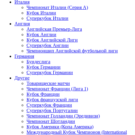
Италия
Чемпионат Италии (Серия А)
Кубок Италии
Суперкубок Италии
Англия
Английская Премьер-Лига
Кубок Англии
Кубок Английской Лиги
Суперкубок Англии
Чемпионшип Английской футбольной лиги
Германия
Бундеслига
Кубок Германии
Суперкубок Германии
Другие
Товарищеские матчи
Чемпионат Франции (Лига 1)
Кубок Франции
Кубок французской лиги
Суперкубок Франции
Суперкубок Португалии
Чемпионат Голландии (Эредивизи)
Чемпионат Шотландии
Кубок Америки (Копа Америка)
Международный Кубок Чемпионов (International