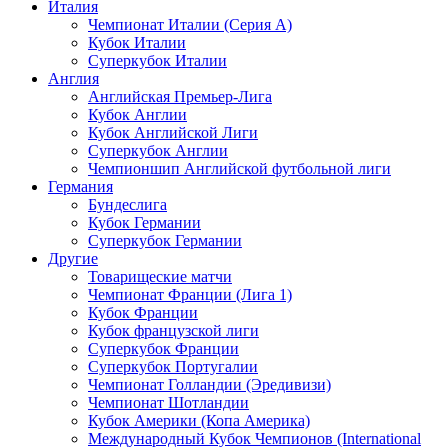
Италия
Чемпионат Италии (Серия А)
Кубок Италии
Суперкубок Италии
Англия
Английская Премьер-Лига
Кубок Англии
Кубок Английской Лиги
Суперкубок Англии
Чемпионшип Английской футбольной лиги
Германия
Бундеслига
Кубок Германии
Суперкубок Германии
Другие
Товарищеские матчи
Чемпионат Франции (Лига 1)
Кубок Франции
Кубок французской лиги
Суперкубок Франции
Суперкубок Португалии
Чемпионат Голландии (Эредивизи)
Чемпионат Шотландии
Кубок Америки (Копа Америка)
Международный Кубок Чемпионов (International