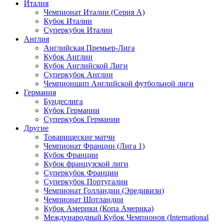
Италия
Чемпионат Италии (Серия А)
Кубок Италии
Суперкубок Италии
Англия
Английская Премьер-Лига
Кубок Англии
Кубок Английской Лиги
Суперкубок Англии
Чемпионшип Английской футбольной лиги
Германия
Бундеслига
Кубок Германии
Суперкубок Германии
Другие
Товарищеские матчи
Чемпионат Франции (Лига 1)
Кубок Франции
Кубок французской лиги
Суперкубок Франции
Суперкубок Португалии
Чемпионат Голландии (Эредивизи)
Чемпионат Шотландии
Кубок Америки (Копа Америка)
Международный Кубок Чемпионов (International