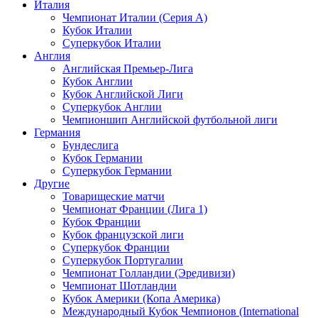
Италия
Чемпионат Италии (Серия А)
Кубок Италии
Суперкубок Италии
Англия
Английская Премьер-Лига
Кубок Англии
Кубок Английской Лиги
Суперкубок Англии
Чемпионшип Английской футбольной лиги
Германия
Бундеслига
Кубок Германии
Суперкубок Германии
Другие
Товарищеские матчи
Чемпионат Франции (Лига 1)
Кубок Франции
Кубок французской лиги
Суперкубок Франции
Суперкубок Португалии
Чемпионат Голландии (Эредивизи)
Чемпионат Шотландии
Кубок Америки (Копа Америка)
Международный Кубок Чемпионов (International