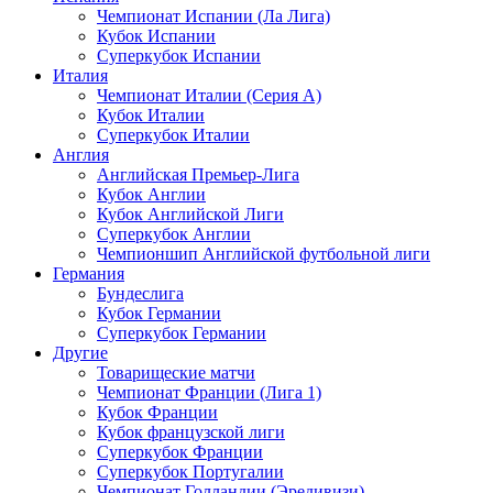
Чемпионат Испании (Ла Лига)
Кубок Испании
Суперкубок Испании
Италия
Чемпионат Италии (Серия А)
Кубок Италии
Суперкубок Италии
Англия
Английская Премьер-Лига
Кубок Англии
Кубок Английской Лиги
Суперкубок Англии
Чемпионшип Английской футбольной лиги
Германия
Бундеслига
Кубок Германии
Суперкубок Германии
Другие
Товарищеские матчи
Чемпионат Франции (Лига 1)
Кубок Франции
Кубок французской лиги
Суперкубок Франции
Суперкубок Португалии
Чемпионат Голландии (Эредивизи)