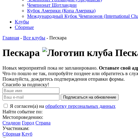
Чемпионат Шотландии
Кубок Америки (Копа Америка)
Международный Кубок Чемпионов (International Ch
Клубы
Сборные
Главная
-
Все клубы
- Пескара
Пескара
Новых мероприятий пока не запланировано.
Оставьте свой ад
Что-то пошло не так, попробуйте позднее или обратитесь в сл
Пожалуйста, дождитесь подтверждения отправки формы.
Спасибо за подписку!
Подписаться на обновление
Я согласен(а) на
обработку персональных данных
Найти событие по:
Местопроведению:
Стадион
Город
Страна
Участникам:
Сборная
Клуб