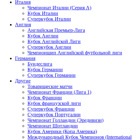
Италия
Чемпионат Италии (Серия А)
Кубок Италии
Суперкубок Италии
Англия
Английская Премьер-Лига
Кубок Англии
Кубок Английской Лиги
Суперкубок Англии
Чемпионшип Английской футбольной лиги
Германия
Бундеслига
Кубок Германии
Суперкубок Германии
Другие
Товарищеские матчи
Чемпионат Франции (Лига 1)
Кубок Франции
Кубок французской лиги
Суперкубок Франции
Суперкубок Португалии
Чемпионат Голландии (Эредивизи)
Чемпионат Шотландии
Кубок Америки (Копа Америка)
Международный Кубок Чемпионов (International