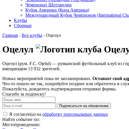
Чемпионат Шотландии
Кубок Америки (Копа Америка)
Международный Кубок Чемпионов (International Ch
Клубы
Сборные
Главная
-
Все клубы
- Оцелул
Оцелул
Оцелул (рум. F.C. Oţelul) — румынский футбольный клуб из г
вмещающем 13 932 зрителей.
Новых мероприятий пока не запланировано.
Оставьте свой ад
Что-то пошло не так, попробуйте позднее или обратитесь в сл
Пожалуйста, дождитесь подтверждения отправки формы.
Спасибо за подписку!
Подписаться на обновление
Я согласен(а) на
обработку персональных данных
Найти событие по:
Местопроведению: