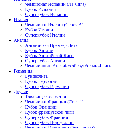
Чемпионат Испании (Ла Лига)
Кубок Испании
Суперкубок Испании
Италия
Чемпионат Италии (Серия А)
Кубок Италии
Суперкубок Италии
Англия
Английская Премьер-Лига
Кубок Англии
Кубок Английской Лиги
Суперкубок Англии
Чемпионшип Английской футбольной лиги
Германия
Бундеслига
Кубок Германии
Суперкубок Германии
Другие
Товарищеские матчи
Чемпионат Франции (Лига 1)
Кубок Франции
Кубок французской лиги
Суперкубок Франции
Суперкубок Португалии
Чемпионат Голландии (Эредивизи)