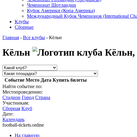
Чемпионат Шотландии
Кубок Америки (Копа Америка)
Международный Кубок Чемпионов (International Ch
Клубы
Сборные
Главная
-
Все клубы
- Кёльн
Кёльн
Событие
Место
Дата
Купить билеты
Найти событие по:
Местопроведению:
Стадион
Город
Страна
Участникам:
Сборная
Клуб
Дате:
Календарь
football-tickets.online
На главную