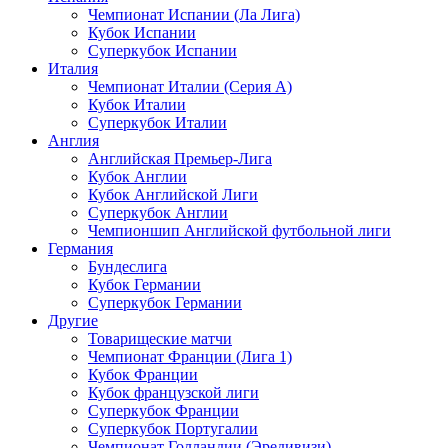
Чемпионат Испании (Ла Лига)
Кубок Испании
Суперкубок Испании
Италия
Чемпионат Италии (Серия А)
Кубок Италии
Суперкубок Италии
Англия
Английская Премьер-Лига
Кубок Англии
Кубок Английской Лиги
Суперкубок Англии
Чемпионшип Английской футбольной лиги
Германия
Бундеслига
Кубок Германии
Суперкубок Германии
Другие
Товарищеские матчи
Чемпионат Франции (Лига 1)
Кубок Франции
Кубок французской лиги
Суперкубок Франции
Суперкубок Португалии
Чемпионат Голландии (Эредивизи)