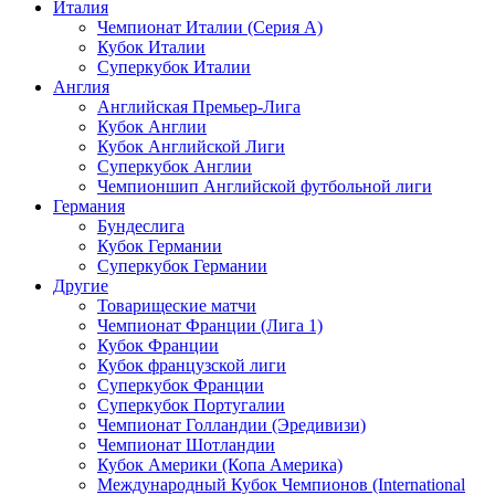
Италия
Чемпионат Италии (Серия А)
Кубок Италии
Суперкубок Италии
Англия
Английская Премьер-Лига
Кубок Англии
Кубок Английской Лиги
Суперкубок Англии
Чемпионшип Английской футбольной лиги
Германия
Бундеслига
Кубок Германии
Суперкубок Германии
Другие
Товарищеские матчи
Чемпионат Франции (Лига 1)
Кубок Франции
Кубок французской лиги
Суперкубок Франции
Суперкубок Португалии
Чемпионат Голландии (Эредивизи)
Чемпионат Шотландии
Кубок Америки (Копа Америка)
Международный Кубок Чемпионов (International