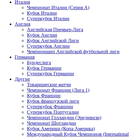
Италия
Чемпионат Италии (Серия А)
Кубок Италии
Суперкубок Италии
Англия
Английская Премьер-Лига
Кубок Англии
Кубок Английской Лиги
Суперкубок Англии
Чемпионшип Английской футбольной лиги
Германия
Бундеслига
Кубок Германии
Суперкубок Германии
Другие
Товарищеские матчи
Чемпионат Франции (Лига 1)
Кубок Франции
Кубок французской лиги
Суперкубок Франции
Суперкубок Португалии
Чемпионат Голландии (Эредивизи)
Чемпионат Шотландии
Кубок Америки (Копа Америка)
Международный Кубок Чемпионов (International