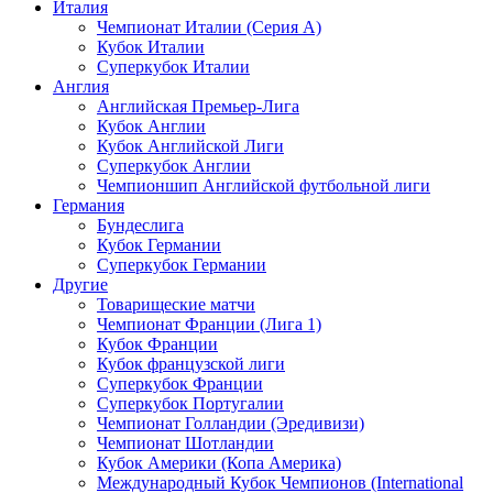
Италия
Чемпионат Италии (Серия А)
Кубок Италии
Суперкубок Италии
Англия
Английская Премьер-Лига
Кубок Англии
Кубок Английской Лиги
Суперкубок Англии
Чемпионшип Английской футбольной лиги
Германия
Бундеслига
Кубок Германии
Суперкубок Германии
Другие
Товарищеские матчи
Чемпионат Франции (Лига 1)
Кубок Франции
Кубок французской лиги
Суперкубок Франции
Суперкубок Португалии
Чемпионат Голландии (Эредивизи)
Чемпионат Шотландии
Кубок Америки (Копа Америка)
Международный Кубок Чемпионов (International