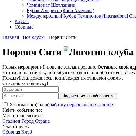
Чемпионат Шотландии
Кубок Америки (Копа Америка)
Международный Кубок Чемпионов (International Ch
Клубы
Сборные
Главная
-
Все клубы
- Норвич Сити
Норвич Сити
Новых мероприятий пока не запланировано.
Оставьте свой ад
Что-то пошло не так, попробуйте позднее или обратитесь в сл
Пожалуйста, дождитесь подтверждения отправки формы.
Спасибо за подписку!
Подписаться на обновление
Я согласен(а) на
обработку персональных данных
Найти событие по:
Местопроведению:
Стадион
Город
Страна
Участникам:
Сборная
Клуб