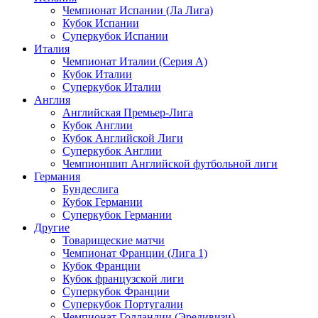
Чемпионат Испании (Ла Лига)
Кубок Испании
Суперкубок Испании
Италия
Чемпионат Италии (Серия А)
Кубок Италии
Суперкубок Италии
Англия
Английская Премьер-Лига
Кубок Англии
Кубок Английской Лиги
Суперкубок Англии
Чемпионшип Английской футбольной лиги
Германия
Бундеслига
Кубок Германии
Суперкубок Германии
Другие
Товарищеские матчи
Чемпионат Франции (Лига 1)
Кубок Франции
Кубок французской лиги
Суперкубок Франции
Суперкубок Португалии
Чемпионат Голландии (Эредивизи)