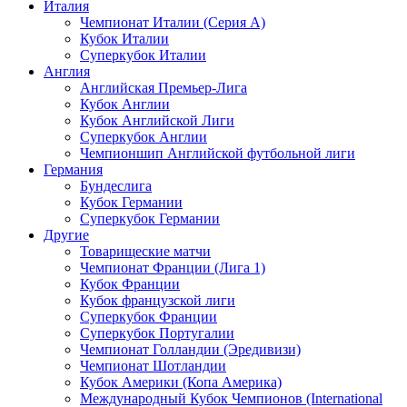
Италия
Чемпионат Италии (Серия А)
Кубок Италии
Суперкубок Италии
Англия
Английская Премьер-Лига
Кубок Англии
Кубок Английской Лиги
Суперкубок Англии
Чемпионшип Английской футбольной лиги
Германия
Бундеслига
Кубок Германии
Суперкубок Германии
Другие
Товарищеские матчи
Чемпионат Франции (Лига 1)
Кубок Франции
Кубок французской лиги
Суперкубок Франции
Суперкубок Португалии
Чемпионат Голландии (Эредивизи)
Чемпионат Шотландии
Кубок Америки (Копа Америка)
Международный Кубок Чемпионов (International