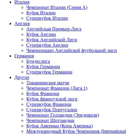
Италия
Чемпионат Италии (Серия А)
Кубок Италии
Суперкубок Италии
Англия
Английская Премьер-Лига
Кубок Англии
Кубок Английской Лиги
Суперкубок Англии
Чемпионшип Английской футбольной лиги
Германия
Бундеслига
Кубок Германии
Суперкубок Германии
Другие
Товарищеские матчи
Чемпионат Франции (Лига 1)
Кубок Франции
Кубок французской лиги
Суперкубок Франции
Суперкубок Португалии
Чемпионат Голландии (Эредивизи)
Чемпионат Шотландии
Кубок Америки (Копа Америка)
Международный Кубок Чемпионов (International