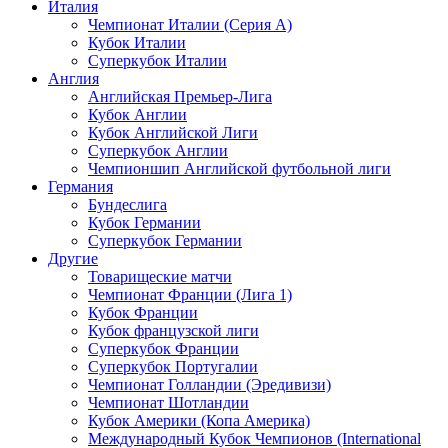
Италия
Чемпионат Италии (Серия А)
Кубок Италии
Суперкубок Италии
Англия
Английская Премьер-Лига
Кубок Англии
Кубок Английской Лиги
Суперкубок Англии
Чемпионшип Английской футбольной лиги
Германия
Бундеслига
Кубок Германии
Суперкубок Германии
Другие
Товарищеские матчи
Чемпионат Франции (Лига 1)
Кубок Франции
Кубок французской лиги
Суперкубок Франции
Суперкубок Португалии
Чемпионат Голландии (Эредивизи)
Чемпионат Шотландии
Кубок Америки (Копа Америка)
Международный Кубок Чемпионов (International